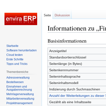
Seite
Diskussion
Informationen zu „Fi
Basisinformationen
Zur
Zur
Navigation
Suche
Startseite
springen
springen
Software herunterladen
Anzeigetitel
Cloud testen
Standardsortierschlüssel
Erste Schritte
Seitenlänge (in Bytes)
Tipps und Tricks
Seitenkennnummer
Themenbereiche
Seiteninhaltssprache
Adressverwaltung
Bestellwesen
Seiteninhaltsmodell
Einnahmen und
Indizierung durch Suchmaschinen
Ausgabenrechnung
Mehrlagerverwaltung
Anzahl der Weiterleitungen zu dieser 
Mitarbeiterverwaltung
Gezählt als eine Inhaltsseite
Projektmanagement