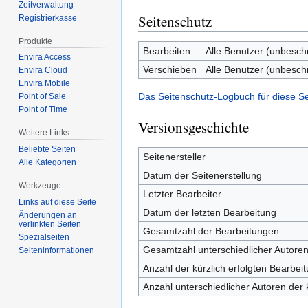
Zeitverwaltung
Seitenschutz
Registrierkasse
Produkte
Bearbeiten
Alle Benutzer (unbesch
Envira Access
Verschieben
Alle Benutzer (unbesch
Envira Cloud
Envira Mobile
Das Seitenschutz-Logbuch für diese S
Point of Sale
Point of Time
Versionsgeschichte
Weitere Links
Beliebte Seiten
Seitenersteller
Alle Kategorien
Datum der Seitenerstellung
Werkzeuge
Letzter Bearbeiter
Links auf diese Seite
Datum der letzten Bearbeitung
Änderungen an
verlinkten Seiten
Gesamtzahl der Bearbeitungen
Spezialseiten
Gesamtzahl unterschiedlicher Autore
Seiten­­informationen
Anzahl der kürzlich erfolgten Bearbei
Anzahl unterschiedlicher Autoren der 