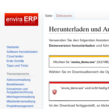
Seite
Diskussion
Herunterladen und A
Zur
Zur
Verwenden Sie den folgenden Assisten
Navigation
Suche
Demoversion herunterladen
und führ
Startseite
springen
springen
Software herunterladen
Cloud testen
Erste Schritte
Tipps und Tricks
Wählen Sie im Downloadbereich die O
Themenbereiche
Adressverwaltung
Bestellwesen
Einnahmen und
Ausgabenrechnung
Mehrlagerverwaltung
Mitarbeiterverwaltung
Ist der Download fertiggestellt, so klic
Projektmanagement