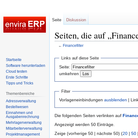
Seite
Diskussion
Seiten, die auf „Finance
←
Financefilter
Zur
Zur
Links auf diese Seite
Startseite
Navigation
Suche
Software herunterladen
Seite:
springen
springen
Cloud testen
umkehren
Erste Schritte
Tipps und Tricks
Filter
Themenbereiche
Vorlageneinbindungen
ausblenden
| Lin
Adressverwaltung
Bestellwesen
Einnahmen und
Die folgenden Seiten verlinken auf
Finance
Ausgabenrechnung
Mehrlagerverwaltung
Angezeigt werden 50 Einträge.
Mitarbeiterverwaltung
Zeige (vorherige 50 | nächste 50) (
20
|
50
Projektmanagement