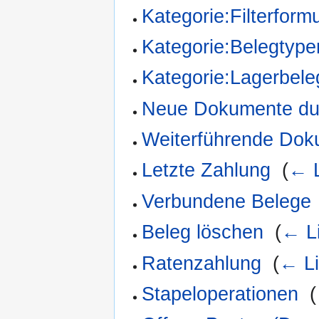
Kategorie:Filterform
Kategorie:Belegtype
Kategorie:Lagerbele
Neue Dokumente dur
Weiterführende Doku
Letzte Zahlung
‎
(
← L
Verbundene Belege
Beleg löschen
‎
(
← L
Ratenzahlung
‎
(
← L
Stapeloperationen
‎
(