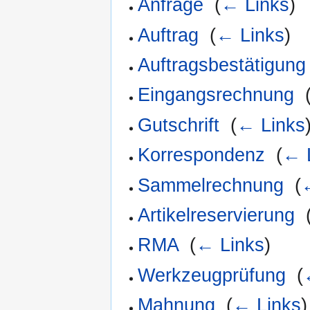
Anfrage
‎
(
← Links
)
Auftrag
‎
(
← Links
)
Auftragsbestätigung
Eingangsrechnung
‎
Gutschrift
‎
(
← Links
Korrespondenz
‎
(
← 
Sammelrechnung
‎
(
Artikelreservierung
‎
RMA
‎
(
← Links
)
Werkzeugprüfung
‎
(
Mahnung
‎
(
← Links
)