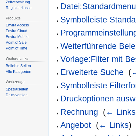
Zeitverwaltung
Datei:Standardmenue
Registrierkasse
Symbolleiste Standa
Produkte
Envira Access
Programmeinstellun
Envira Cloud
Envira Mobile
Point of Sale
Weiterführende Bele
Point of Time
Vorlage:Filter mit B
Weitere Links
Beliebte Seiten
Erweiterte Suche
‎
(
←
Alle Kategorien
Werkzeuge
Symbolleiste Filterf
Spezialseiten
Druckversion
Druckoptionen ausw
Rechnung
‎
(
← Links
Angebot
‎
(
← Links
)