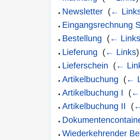
Newsletter
‎
(
← Link
Eingangsrechnung S
Bestellung
‎
(
← Link
Lieferung
‎
(
← Links
)
Lieferschein
‎
(
← Lin
Artikelbuchung
‎
(
← L
Artikelbuchung I
‎
(
←
Artikelbuchung II
‎
(
←
Dokumentencontain
Wiederkehrender Be