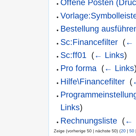
Offene Posten (Druc
Vorlage:Symbolleist
Bestellung ausführe
Sc:Financefilter
‎
(
← 
Sc:ff01
‎
(
← Links
)
Pro forma
‎
(
← Links
Hilfe\Financefilter
‎
(
Programmeinstellung
Links
)
Rechnungsliste
‎
(
← 
Zeige (vorherige 50 | nächste 50) (
20
|
50