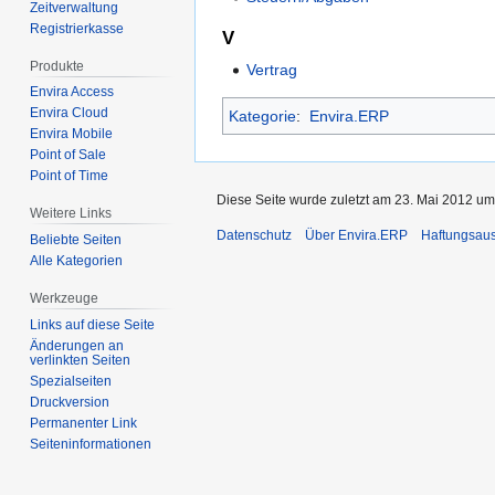
Zeitverwaltung
Registrierkasse
V
Produkte
Vertrag
Envira Access
Envira Cloud
Kategorie
:
Envira.ERP
Envira Mobile
Point of Sale
Point of Time
Diese Seite wurde zuletzt am 23. Mai 2012 um
Weitere Links
Datenschutz
Über Envira.ERP
Haftungsau
Beliebte Seiten
Alle Kategorien
Werkzeuge
Links auf diese Seite
Änderungen an
verlinkten Seiten
Spezialseiten
Druckversion
Permanenter Link
Seiten­­informationen