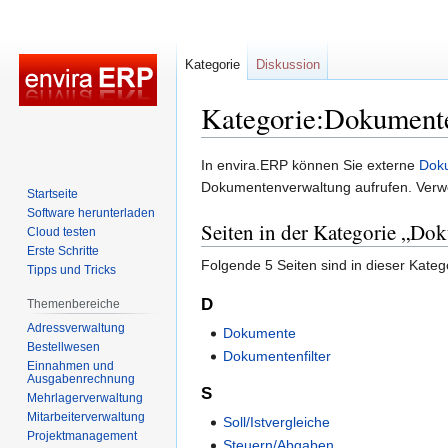
Kategorie
Diskussion
Kategorie:Dokument
Zur
Zur
In envira.ERP können Sie externe
Dok
Navigation
Suche
Dokumentenverwaltung aufrufen. Ver
Startseite
springen
springen
Software herunterladen
Seiten in der Kategorie „D
Cloud testen
Erste Schritte
Folgende 5 Seiten sind in dieser Kateg
Tipps und Tricks
D
Themenbereiche
Adressverwaltung
Dokumente
Bestellwesen
Dokumentenfilter
Einnahmen und
Ausgabenrechnung
S
Mehrlagerverwaltung
Mitarbeiterverwaltung
Soll/Istvergleiche
Projektmanagement
Steuern/Abgaben