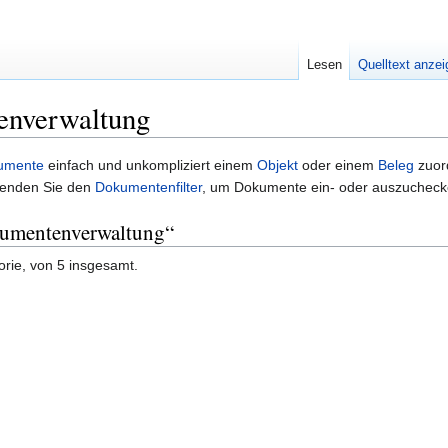
Lesen
Quelltext anze
enverwaltung
umente
einfach und unkompliziert einem
Objekt
oder einem
Beleg
zuord
wenden Sie den
Dokumentenfilter
, um Dokumente ein- oder auszuchecke
okumentenverwaltung“
orie, von 5 insgesamt.