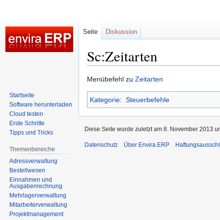
Seite
Diskussion
Sc:Zeitarten
Zur
Zur
Menübefehl zu
Zeitarten
Navigation
Suche
Startseite
Kategorie
:
Steuerbefehle
springen
springen
Software herunterladen
Cloud testen
Erste Schritte
Diese Seite wurde zuletzt am 8. November 2013 um
Tipps und Tricks
Datenschutz
Über Envira.ERP
Haftungsaussch
Themenbereiche
Adressverwaltung
Bestellwesen
Einnahmen und
Ausgabenrechnung
Mehrlagerverwaltung
Mitarbeiterverwaltung
Projektmanagement