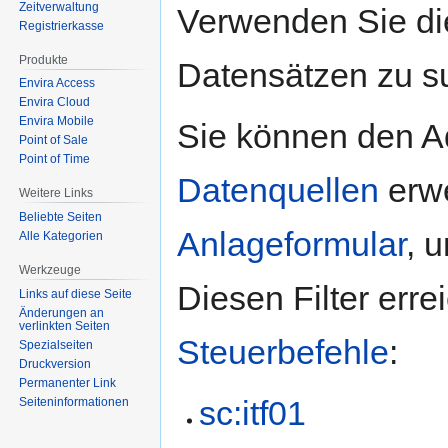
Zeitverwaltung
Verwenden Sie d
Registrierkasse
Produkte
Datensätzen zu s
Envira Access
Envira Cloud
Envira Mobile
Sie können den Ad
Point of Sale
Point of Time
Datenquellen
erwe
Weitere Links
Beliebte Seiten
Anlageformular
, 
Alle Kategorien
Werkzeuge
Diesen Filter err
Links auf diese Seite
Änderungen an
verlinkten Seiten
Steuerbefehle
:
Spezialseiten
Druckversion
Permanenter Link
sc:itf01
Seiten­­informationen