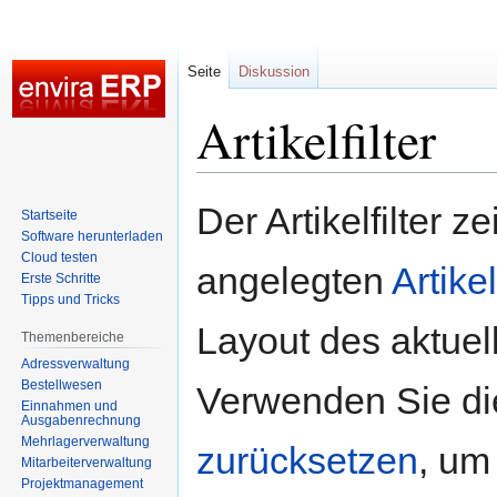
Seite
Diskussion
Artikelfilter
Zur
Zur
Der Artikelfilter 
Startseite
Navigation
Suche
Software herunterladen
springen
springen
Cloud testen
angelegten
Artikel
Erste Schritte
Tipps und Tricks
Layout des aktuell
Themenbereiche
Adressverwaltung
Bestellwesen
Verwenden Sie di
Einnahmen und
Ausgabenrechnung
Mehrlagerverwaltung
zurücksetzen
, um
Mitarbeiterverwaltung
Projektmanagement