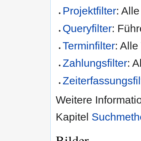
Projektfilter
: All
Queryfilter
: Füh
Terminfilter
: All
Zahlungsfilter
: 
Zeiterfassungsfil
Weitere Informat
Kapitel
Suchmeth
Bilder