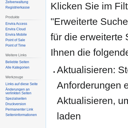
Zeitverwaltung
Klicken Sie im Fil
Registrierkasse
Produkte
"Erweiterte Suche
Envira Access
Envira Cloud
für die erweiterte
Envira Mobile
Point of Sale
Point of Time
Ihnen die folgend
Weitere Links
Beliebte Seiten
Aktualisieren: St
Alle Kategorien
Werkzeuge
Anforderungen e
Links auf diese Seite
Änderungen an
verlinkten Seiten
Aktualisieren, u
Spezialseiten
Druckversion
Permanenter Link
laden
Seiten­­informationen