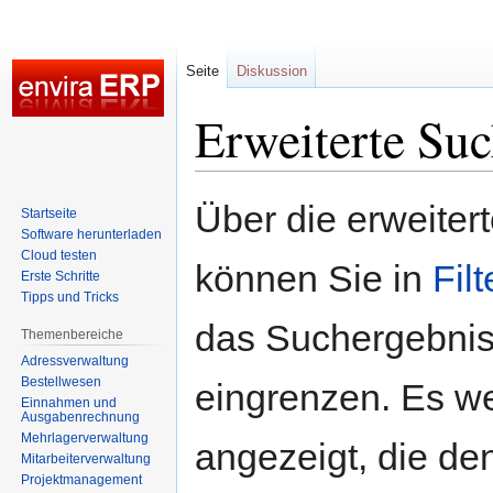
Seite
Diskussion
Erweiterte Su
Zur
Zur
Über die erweiter
Startseite
Navigation
Suche
Software herunterladen
springen
springen
Cloud testen
können Sie in
Fil
Erste Schritte
Tipps und Tricks
das Suchergebni
Themenbereiche
Adressverwaltung
Bestellwesen
eingrenzen. Es w
Einnahmen und
Ausgabenrechnung
Mehrlagerverwaltung
angezeigt, die den
Mitarbeiterverwaltung
Projektmanagement