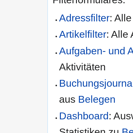
Adressfilter
: All
Artikelfilter
: Alle 
Aufgaben- und Akt
Aktivitäten
Buchungsjournal 
aus
Belegen
Dashboard
: Au
Statistiken zu
Be