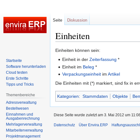
Seite
Diskussion
Einheiten
Zur
Zur
Einheiten können sein:
Navigation
Suche
Einheit in der
Zeiterfassung
*
Startseite
springen
springen
Software herunterladen
Einheit im
Beleg
*
Cloud testen
Verpackungseinheit
im
Artikel
Erste Schritte
Die Einheiten mit (*) markiert, sind fix i
Tipps und Tricks
Themenbereiche
Kategorien
:
Stammdaten
Objekte
Ben
Adressverwaltung
Bestellwesen
Einnahmen und
Diese Seite wurde zuletzt am 3. Mai 2012 um 11:08
Ausgabenrechnung
Mehrlagerverwaltung
Datenschutz
Über Envira.ERP
Haftungsaussch
Mitarbeiterverwaltung
Projektmanagement