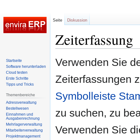
Seite
Diskussion
Zeiterfassung
Zur
Zur
Verwenden Sie d
Startseite
Navigation
Suche
Software herunterladen
springen
springen
Cloud testen
Zeiterfassungen 
Erste Schritte
Tipps und Tricks
Symbolleiste St
Themenbereiche
Adressverwaltung
Bestellwesen
zu suchen, zu bea
Einnahmen und
Ausgabenrechnung
Mehrlagerverwaltung
Verwenden Sie di
Mitarbeiterverwaltung
Projektmanagement