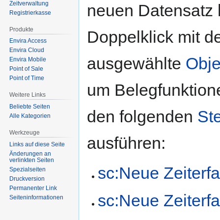
Zeitverwaltung
neuen Datensatz 
Registrierkasse
Produkte
Doppelklick mit d
Envira Access
Envira Cloud
ausgewählte
Obje
Envira Mobile
Point of Sale
Point of Time
um Belegfunktion
Weitere Links
Beliebte Seiten
den folgenden
St
Alle Kategorien
Werkzeuge
ausführen:
Links auf diese Seite
Änderungen an
verlinkten Seiten
sc:Neue Zeiterf
Spezialseiten
Druckversion
Permanenter Link
sc:Neue Zeiterf
Seiten­­informationen