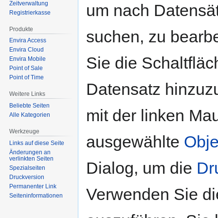
Zeitverwaltung
um nach Datensä
Registrierkasse
Produkte
suchen, zu bearb
Envira Access
Envira Cloud
Sie die Schaltflä
Envira Mobile
Point of Sale
Point of Time
Datensatz hinzuz
Weitere Links
Beliebte Seiten
mit der linken Mau
Alle Kategorien
Werkzeuge
ausgewählte
Obje
Links auf diese Seite
Änderungen an
verlinkten Seiten
Dialog, um die
Dr
Spezialseiten
Druckversion
Permanenter Link
Verwenden Sie d
Seiten­­informationen