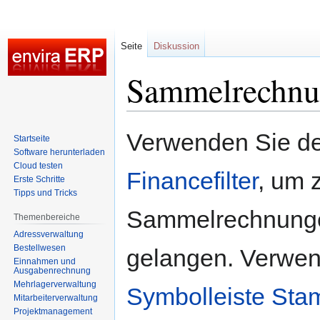
Seite
Diskussion
Sammelrechn
Zur
Zur
Verwenden Sie d
Startseite
Navigation
Suche
Software herunterladen
springen
springen
Cloud testen
Financefilter
, um 
Erste Schritte
Tipps und Tricks
Sammelrechnung
Themenbereiche
Adressverwaltung
Bestellwesen
gelangen. Verwen
Einnahmen und
Ausgabenrechnung
Mehrlagerverwaltung
Symbolleiste St
Mitarbeiterverwaltung
Projektmanagement